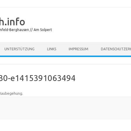
.info
feld-Berghausen // Am Solpert
Skip to content
UNTERSTÜTZUNG
LINKS
IMPRESSUM
DATENSCHUTZER
-30-e1415391063494
Baubegehung
.