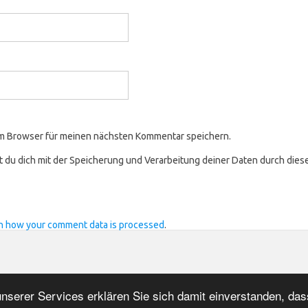
em Browser für meinen nächsten Kommentar speichern.
st du dich mit der Speicherung und Verarbeitung deiner Daten durch die
n how your comment data is processed
.
serer Services erklären Sie sich damit einverstanden, das