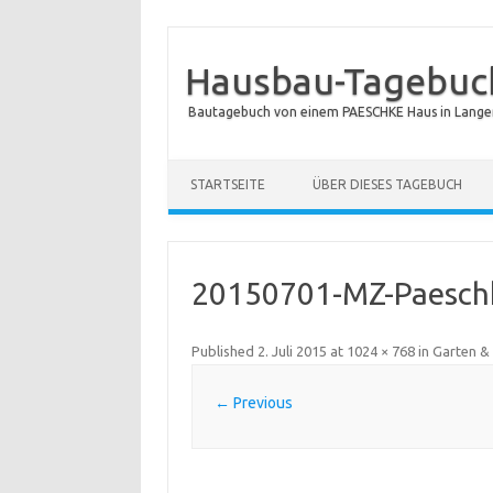
Hausbau-Tagebuch
Bautagebuch von einem PAESCHKE Haus in Langen
STARTSEITE
ÜBER DIESES TAGEBUCH
20150701-MZ-Paeschk
Published
2. Juli 2015
at
1024 × 768
in
Garten &
← Previous