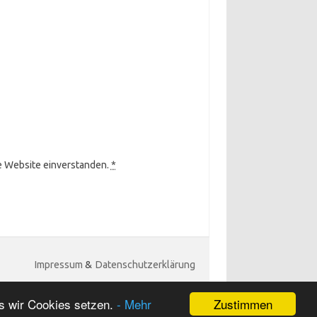
se Website einverstanden.
*
Impressum
&
Datenschutzerklärung
Zustimmen
s wir Cookies setzen.
- Mehr
Iconic One
Theme | Powered by
Wordpress