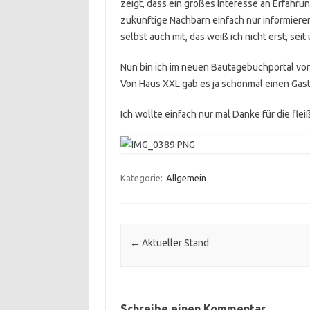
zeigt, dass ein großes Interesse an Erfahr
zukünftige Nachbarn einfach nur informiere
selbst auch mit, das weiß ich nicht erst, sei
Nun bin ich im neuen Bautagebuchportal vo
Von Haus XXL gab es ja schonmal einen Gast
Ich wollte einfach nur mal Danke für die fle
Kategorie:
Allgemein
Post navigation
←
Aktueller Stand
Schreibe einen Kommentar