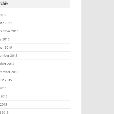
rchiv
 2017
uar 2017
tember 2016
z 2016
uar 2016
ember 2015
ober 2015
tember 2015
ust 2015
 2015
i 2015
 2015
l 2015