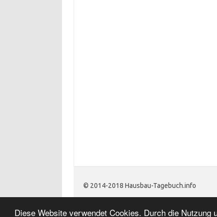
© 2014-2018 Hausbau-Tagebuch.info
Diese Website verwendet Cookies. Durch die Nutzung un