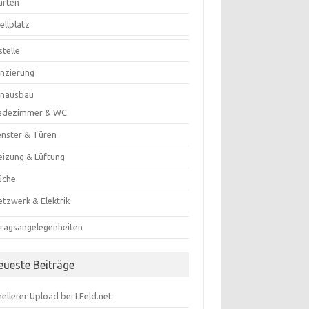
arten
ellplatz
telle
anzierung
enausbau
adezimmer & WC
enster & Türen
eizung & Lüftung
üche
etzwerk & Elektrik
tragsangelegenheiten
eueste Beiträge
ellerer Upload bei LFeld.net