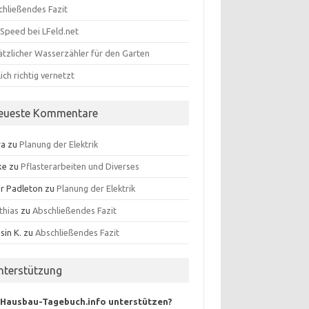
chließendes Fazit
-Speed bei LFeld.net
ätzlicher Wasserzähler für den Garten
ich richtig vernetzt
eueste Kommentare
ra
zu
Planung der Elektrik
ke
zu
Pflasterarbeiten und Diverses
er Padleton
zu
Planung der Elektrik
thias
zu
Abschließendes Fazit
sin K.
zu
Abschließendes Fazit
nterstützung
Hausbau-Tagebuch.info unterstützen?