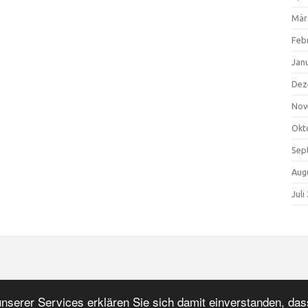
Mär
Feb
Jan
Dez
Nov
Okt
Sep
Aug
Juli
serer Services erklären Sie sich damit einverstanden, das