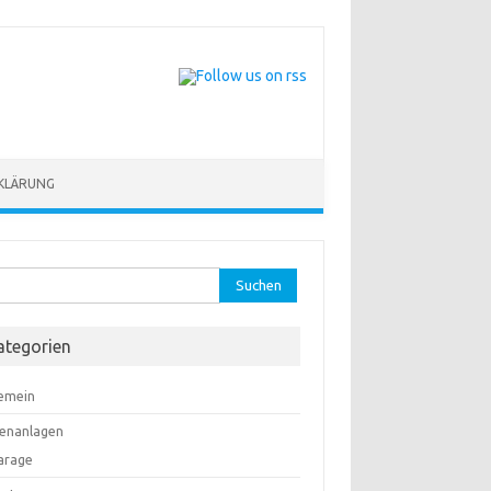
KLÄRUNG
hen
:
ategorien
gemein
enanlagen
arage