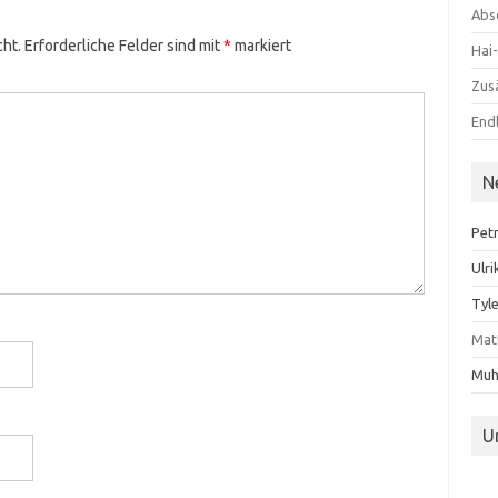
Abs
cht.
Erforderliche Felder sind mit
*
markiert
Hai
Zus
Endl
N
Pet
Ulri
Tyl
Mat
Muh
U