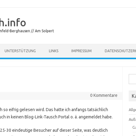
.info
feld-Berghausen // Am Solpert
Skip to content
UNTERSTÜTZUNG
LINKS
IMPRESSUM
DATENSCHUTZER
Suc
nach
0 Kommentare
K
 so eifrig gelesen wird. Das hatte ich anfangs tatsächlich
All
uch in keinen Blog-Link-Tausch Portal o. ä. angemeldet habe.
Auß
G
 25-30 eindeutige Besucher auf dieser Seite, was deutlich