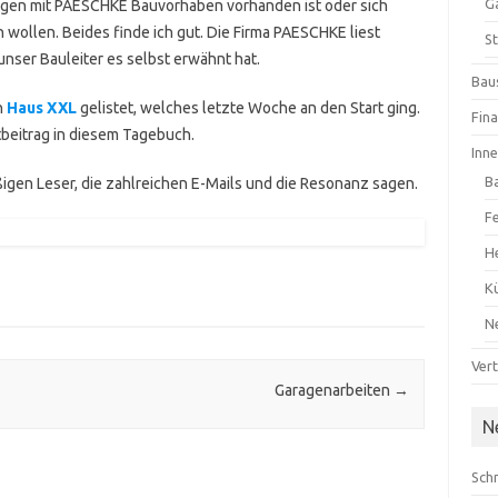
G
ungen mit PAESCHKE Bauvorhaben vorhanden ist oder sich
n wollen.
Beides finde ich gut.
Die Firma PAESCHKE liest
St
t unser Bauleiter es selbst erwähnt hat.
Baus
n
Haus XXL
gelistet, welches letzte Woche an den Start ging.
Fin
beitrag in diesem Tagebuch.
Inn
B
ißigen Leser, die zahlreichen E-Mails und die Resonanz sagen.
F
H
K
N
Ver
Garagenarbeiten
→
N
Schn